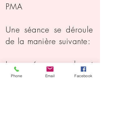
PMA
Une séance se déroule
de la manière suivante:
Les séances durent
environs 1h15
Phone
Email
Facebook
La séance est
composée d'exercices
de respiration en
mouvement et de
visualisation positive