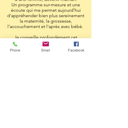
Un programme sur-mesure et une
écoute qui me permet aujourd'hui
d'appréhender bien plus sereinement
la maternité, la grossesse,
l'accouchement et l'après avec bébé.
Je conseille profondément cet
accompagnement :)
Phone
Email
Facebook
Merci du fond du coeur Marie !
ALEXANDRA
Je te propose de t'accompagner sur 6
séances de 1h30 chacune.
Le programme est sur-mesure, voici les
axes de travail incontournables :
Améliorer ta respiration