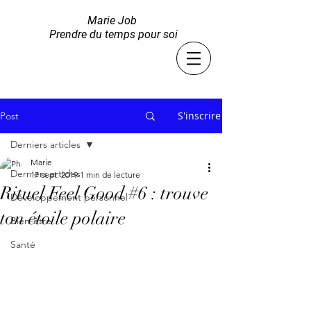
Marie Job
Prendre du temps pour soi
S'inscrire
Post
Derniers articles
Marie
Derniers articles
17 sept. 2019
1 min de lecture
Rituel Feel Good #6 : trouve
Développement personnel
ton étoile polaire
Bien-être
Santé