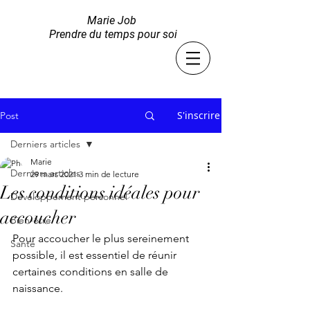
Marie Job
Prendre du temps pour soi
S'inscrire
Post
Derniers articles
Marie
Derniers articles
29 mars 2021
3 min de lecture
Les conditions idéales pour
Développement personnel
accoucher
Bien-être
Pour accoucher le plus sereinement 
Santé
possible, il est essentiel de réunir 
certaines conditions en salle de 
naissance. 