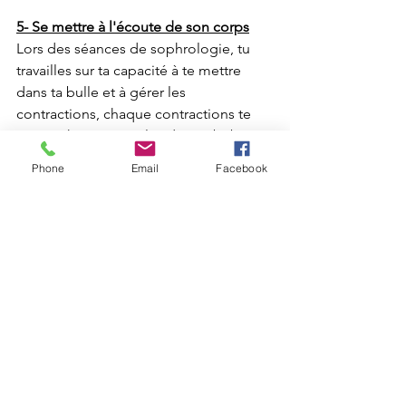
5- Se mettre à l'écoute de son corps
Lors des séances de sophrologie, tu 
travailles sur ta capacité à te mettre 
dans ta bulle et à gérer les 
contractions, chaque contractions te 
rapproche un peu plus de ton bébé. 
Plus tu seras connectée à ton corps, 
Phone
Email
Facebook
plus tu seras connectée à ton bébé, 
plus il y a de chance que ton 
accouchement se passe bien. 
Toutes ces conditions sont à maintenir 
jusqu'à la délivrance du placenta
Important : Toutes les informations ne 
remplacent en aucun cas le suivi 
médical ni les préparations à 
l'accouchement et s'appliquent 